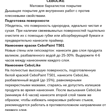
CEBOLIKE
Матовое бархатистое покрытие
Дышащее покрытие для внутренних работ с против
плесневыми свойствами.
Подготовка поверхности
Убедитесь, что поверхность однородна, идеально чистая и
сухая. При наличии свежевымытых поверхностей тщательно
очистите их с помощью губки или абсорбирующей бумаги и
предварительно нанесите праймер.
Нанесение краски CeboPaint TS01
Новые стены или гипсокартон: нанесите два слоя продукта
валиком, разбавленного водой до 25-30%. Выдержите 4-6
часов между нанесением каждого слоя.
Нанесение CeboLike
На полностью высохшую поверхность, подготовленную
белой краской CeboPaint TS01, нанесите CeboLike,
разбавленный водой (до 15%), равномерными
перекрестными мазками, стараясь не допустить излишков
продукта во время нанесения. После высыхания CeboLike
(минимум 4-6 часов) нанесите второй слой таким же
образом; чтобы избежать некрасивых рабочих стыков,
рекомендуется работать в противоположном направлении от
первого слоя.