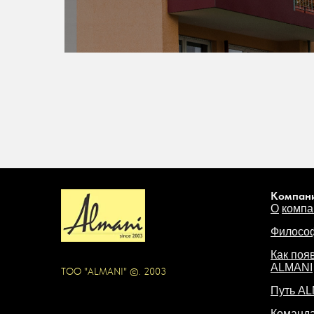
Компан
О
компа
Филосо
Как поя
ALMANI
ТОО "ALMANI" ©. 2003
Путь A
Команд