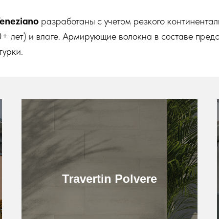
Veneziano
разработаны с учетом резкого континентал
0+ лет) и влаге. Армирующие волокна в составе пре
турки.
Подробнее
Travertin Polvere