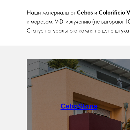
Наши материалы от
Cebos
и
Colorificio 
к морозам, УФ-излучению (не выгорают 1
Статус натурального камня по цене штука
Подробнее
CeboStone