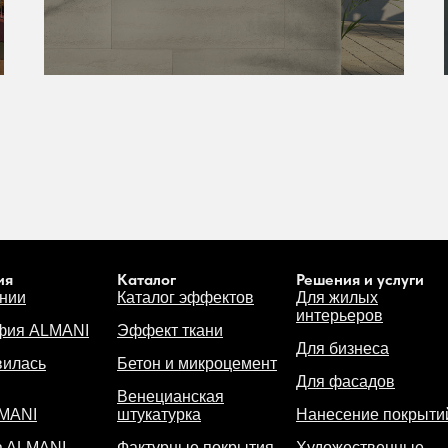
ия
Каталог
Решения и услуги
нии
Каталог эффектов
Для жилых
интерьеров
фия ALMANI
Эффект ткани
Для бизнеса
вилась
Бетон и микроцемент
Для фасадов
Венецианская
LMANI
штукатурка
Нанесение покрыти
а
ALMANI
Фактурные покрытия
Художественные