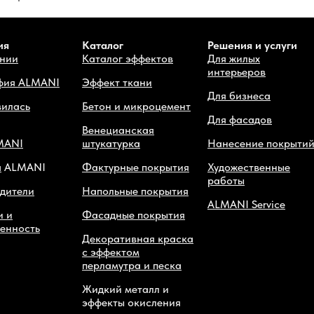
ия
Каталог
Решения и услуги
нии
Каталог эффектов
Для жилых
интерьеров
фия ALMANI
Эффект ткани
Для бизнеса
вилась
Бетон и микроцемент
Для фасадов
Венецианская
MANI
штукатурка
Нанесение покрыти
а
ALMANI
Фактурные покрытия
Художественные
работы
дители
Напольные покрытия
ALMANI Service
и и
Фасадные покрытия
венность
Декоративная краска
с эффектом
перламутра и песка
Жидкий металл и
эффекты окисления