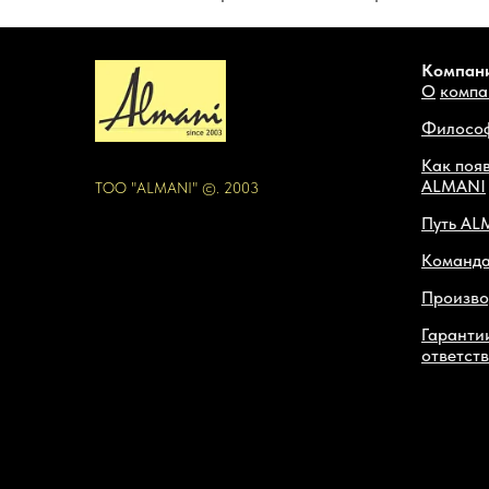
Компан
О
компа
Филосо
Как поя
ALMANI
ТОО "ALMANI" ©. 2003
Путь AL
Команд
Произво
Гаранти
ответст