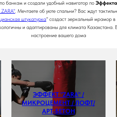
по банкам и создали удобный навигатор по
Эффект
 ZARA"
. Мечтаете об уюте спальни? Вас ждут тактиль
цианская штукатурка
" создаст зеркальный мрамор в 
ологичны и адаптированы для климата Казахстана. В
настроение вашего дома
ЭФФЕКТ "ZARA" /
МИКРОЦЕМЕНТ / ЛОФТ/
Подробнее
АРТ-БЕТОН