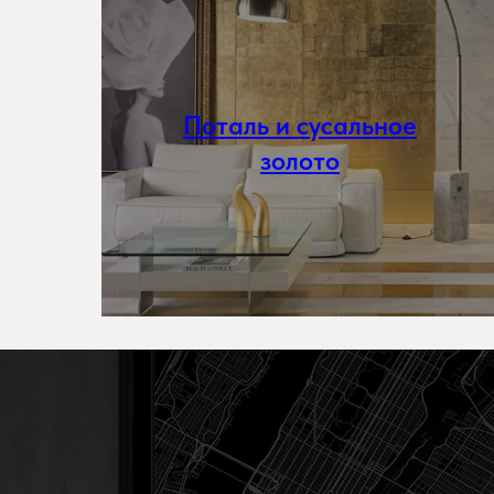
Поталь и сусальное
Подробнее
золото