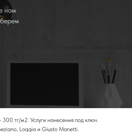
е нам
дберем
300 тг/м2. Услуги нанесения под ключ.
ziano, Loggia и Giusto Manetti.