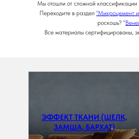
Мы отошли от сложной классификации 
Переходите в раздел
"Микроцемент и
роскошь? "
Вене
Все материалы сертифицированы, эк
ЭФФЕКТ ТКАНИ (ШЕЛК,
Подробнее
ЗАМША, БАРХАТ)