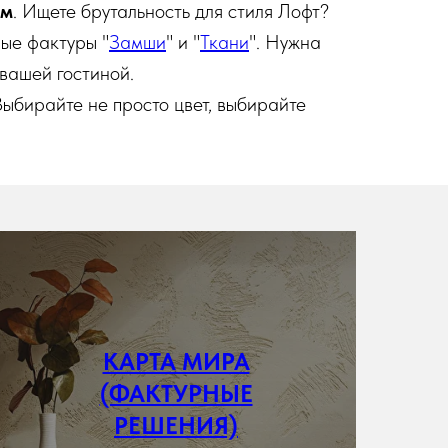
ам
. Ищете брутальность для стиля Лофт?
ные фактуры "
Замши
" и "
Ткани
". Нужна
вашей гостиной.
ыбирайте не просто цвет, выбирайте
КАРТА МИРА
(ФАКТУРНЫЕ
Подробнее
РЕШЕНИЯ)