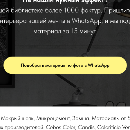
шей библиотеке более 1000 фактур. Пришлит
интерьера вашей мечты в WhatsApp, и мы по
материал за 15 минут.
Подобрать материал по фото в WhatsApp
Мокрый шелк, Микроцемент, Замша. Материалы от 5 
производителей: Cebos Color, Candis, Colorificio Vene