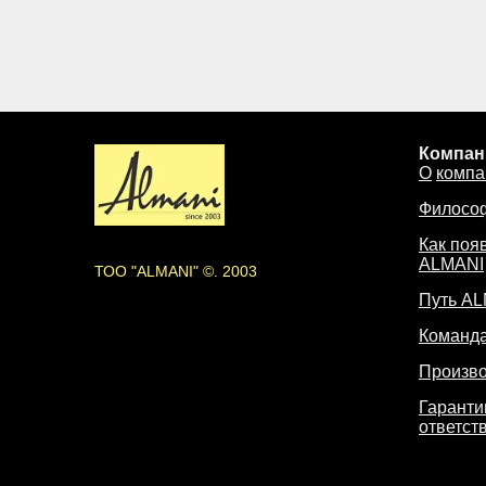
Компан
О
компа
Филосо
Как поя
ALMANI
ТОО "ALMANI" ©. 2003
Путь A
Команд
Произво
Гаранти
ответст