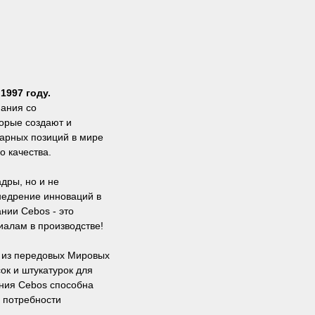
1997 году.
пания со
торые создают и
варных позиций в мире
о качества.
дры, но и не
недрение инноваций в
нии Cebos - это
алам в производстве!
а из передовых Мировых
ок и штукатурок для
ния Cebos способна
 потребности