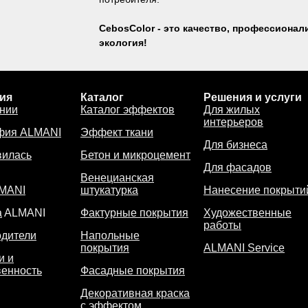
CebosColor - это качество, профессионал
экология!
ия
Каталог
Решения и услуги
нии
Каталог эффектов
Для жилых
интерьеров
фия ALMANI
Эффект ткани
Для бизнеса
вилась
Бетон и микроцемент
Для фасадов
Венецианская
LMANI
штукатурка
Нанесение покрыти
а
ALMANI
Фактурные покрытия
Художественные
работы
дители
Напольные
покрытия
ALMANI Service
и и
венность
Фасадные покрытия
Декоративная краска
с эффектом