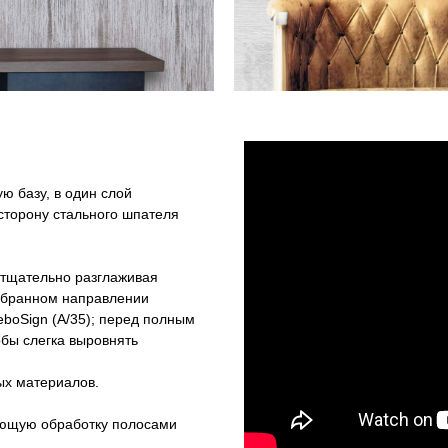
ю базу, в один слой
 сторону стального шпателя
тщательно разглаживая
выбранном направлении
boSign (A/35); перед полным
бы слегка выровнять
ых материалов.
ующую обработку полосами