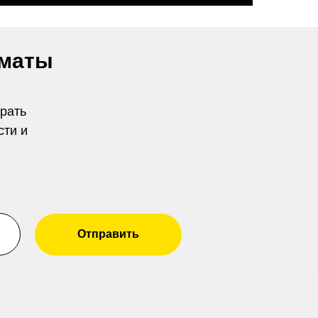
лматы
рать
сти и
Отправить