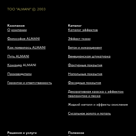
ТОО "ALMANI" ©. 2003
Компания
Каталог
О
компании
Каталог эффектов
Философия ALMANI
Эффект ткани
Как появилась ALMANI
Бетон и микроцемент
Путь ALMANI
Венецианская штукатурка
Команда
ALMANI
Фактурные покрытия
Производители
Напольные покрытия
Гарантии и ответственность
Фасадные покрытия
Декоративная краска с эффектом
перламутра и песка
Жидкий металл и эффекты окисления
Сусальное золото и поталь
Решения и услуги
Полезное