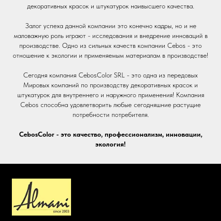
декоративных красок и штукатурок наивысшего качества.
Залог успеха данной компании это конечно кадры, но и не
маловажную роль играют - исследования и внедрение инноваций в
производстве. Одно из сильных качеств компании Cebos - это
отношение к экологии и применяемым материалам в производстве!
Сегодня компания CebosColor SRL - это одна из передовых
Мировых компаний по производству декоративных красок и
штукатурок для внутреннего и наружного применения! Компания
Cebos способна удовлетворить любые сегодняшние растущие
потребности потребителя.
CebosColor - это качество, профессионализм, инновации,
экология!